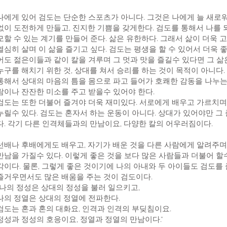
나에게 있어 검도는 단순한 스포츠가 아니다. 그것은 나에게 늘 새로
없이 도전하게 만들고, 진지한 기쁨을 갖게한다. 검도를 통해서 나를 
모할 수 있는 계기를 만들어 준다. 삶은 유한하다. 그래서 삶이 더욱 
열심히 살며 이 삶을 즐기고 싶다. 검도는 평생을 할 수 있어서 더욱 좋은
어도 젊은이들과 같이 칼을 겨루며 그 멋과 맛을 즐길수 있다면 그 삶
누구를 해치기 위한 것, 상대를 쳐서 승리를 하는 것이 목적이 아니다
통해서 상대의 마음의 틈을 몸으로 파고 들어가 호쾌한 감동을 나누는 
람이나 잔잔한 미소를 주고 받을수 있어야 한다.
검도는 또한 더불어 즐겨야 더욱 재미있다. 서로에게 배우고 가르치
누릴수 있다. 검도는 혼자서 하는 운동이 아니다. 상대가 있어야만 그
다. 각기 다른 인격체들과의 만남이요, 다양한 칼의 어우러짐이다.
선배나 후배에게도 배우고, 자기가 배운 것을 다른 사람에게 알려주며
만남을 가질수 있다. 이렇게 좋은 것을 보다 많은 사람들과 더불어 할
각이다. 물론, 그렇게 좋은 것이기에 나의 아내와 두 아이들도 검도를
즐거우면서도 많은 배움을 주는 것이 검도이다.
"나의 정성은 상대의 정성을 불러 일으키고,
나의 정열은 상대의 정열에 전파한다.
검도는 혼과 혼의 대화요, 인격과 인격의 부딪침이요.
정성과 정성의 호응이요, 정열과 정열의 만남이다."