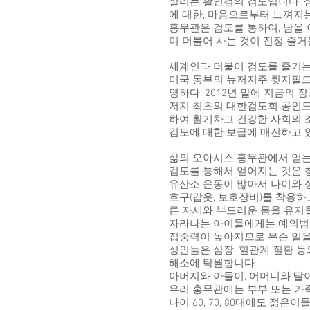
살리는 활인검의 검도입니다. 
에 대한, 마음으로부터 느껴지
홍무관은 검도를 통하여, 남을 
며 더불어 사는 것이 진정 즐거
세계인과 더불어 검도를 즐기
미국 동부의 뉴저지주 륏지필드에
영하다, 2012년 말에 지금의 
저지 최초의 대한검도회 공인
하여 활기차고 건강한 사회의 
검도에 대한 보급에 매진하고 
삶의 오아시스 홍무관에서 얻는 
검도를 통해서 얻어지는 것은 
유산소 운동이 많아서 나이와 
호구(갑옷, 보호장비)를 착용하
른 자세와 부드러운 몸을 유지
자라나는 아이들에게는 예의범절
집중력이 높아지므로 무슨 일을
성인들은 심장, 혈관계 질환 
해소에 탁월합니다.
아버지와 아들이, 어머니와 딸이
우리 홍무관에는 부부 또는 가
나이 60, 70, 80대에도 