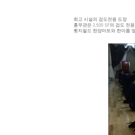
최고 시설의 검도전용 도장
홍무관은 2,500 SF의 검도
륏지필드 한양마트와 한아름 옆