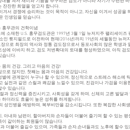
상대를 쳐서 재미와 기쁨을 추구하는 검도가 아니라 자기가 수련한 
는 잔잔한 희열을 얻고자 합니다.
이겨서 경쟁에 승리하는 것이 목적이 아니고, 자신을 이겨서 성공을 
운 인생임을 믿습니다.
는 홍무관의 건학이념
 소재한 U.S. 홍무검도관은 1997년 3월 1일 뉴저지주 팰리세이즈
장소인 륏지필드로 이전하여 현재(2016년)까지 19년의 세월동안 뉴저
도장으로 최장의 역사와 정통 검도장으로서 동포사회의 많은 학생과 
조성에 이바지 하고, 검도 저변확대의 토대를 형성하였으며, 아직 
있습니다.
몸의 건강, 그리고 마음의 건강!
참으로 많지만, 첫째는 몸과 마음의 건강입니다.
성별에 관계없이 누구나 할 수 있으며, 정신적으로 스트레스 해소에 
고 실전과 같은 스릴과 쾌감을 느낄수 있으며, 진검이나 가검을 이용한
할수 있습니다.
과 정신력을 증진시키고, 사회성을 갖게 하며, 신체의 고른 발달과 
 하더라도 효율이 높은 성취를 하게됩니다.
등의 성인병을 예방하며, 복부비만을 감소시킵니다. 또한 복잡한 사회
, 아내와 남편이, 할아버지와 손자들이 더불어 즐기며 할 수 있는 
족이 같이하는 회원들이 많습니다.
젊은이들과 더불어 즐길수 있으며, 가족들과 손자,손녀들과도 노후에 할수