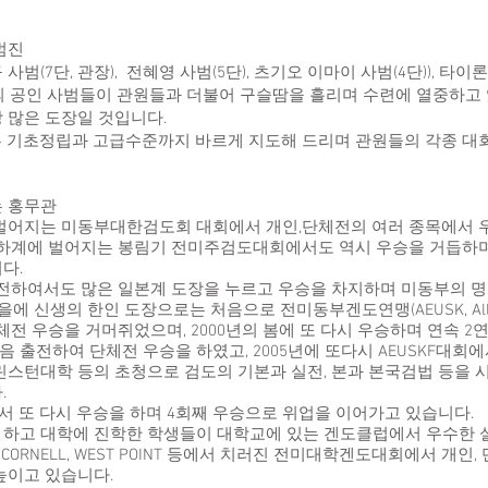
사범진
(7단, 관장), 전혜영 사범(5단), 츠기오 이마이 사범(4단)), 타이론
5명의 공인 사범들이 관원들과 더불어 구슬땀을 흘리며 수련에 열중하고
 많은 도장일 것입니다.
 기초정립과 고급수준까지 바르게 지도해 드리며 관원들의 각종 대
는 홍무관
벌어지는 미동부대한검도회 대회에서 개인,단체전의 여러 종목에서 
 하계에 벌어지는 봉림기 전미주검도대회에서도 역시 우승을 거듭하
다.
출전하여서도 많은 일본계 도장을 누르고 우승을 차지하며 미동부의 
에 신생의 한인 도장으로는 처음으로 전미동부겐도연맹(AEUSK, All Easte
에서 단체전 우승을 거머쥐었으며, 2000년의 봄에 또 다시 우승하며 연속 2
출전하여 단체전 우승을 하였고, 2005년에 또다시 AEUSKF대회에
린스턴대학 등의 초청으로 검도의 기본과 실전, 본과 본국검법 등을 
.
회에서 또 다시 우승을 하며 4회째 우승으로 위업을 이어가고 있습니다.
 하고 대학에 진학한 학생들이 대학교에 있는 겐도클럽에서 우수한 
, CORNELL, WEST POINT 등에서 치러진 전미대학겐도대회에서 개
높이고 있습니다.